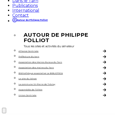
Dans le Tarn
Publications
International
Contact
Autour de Philippe Folliot
AUTOUR DE PHILIPPE
FOLLIOT
Tous les sites et activités du sénateur
Alliance Centriste
Préfecture du tarn
Association des Maires Ruraux du Tarn
Association des maires du Tarn
Bibliothèque associative La BIBLIOTECA
Le site du Sénat
La commune St-Pierre de Trévisy
Assemblée de l’OTAN
Union Centriste