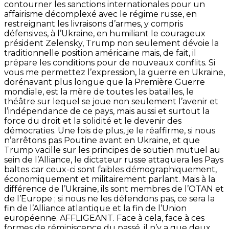
contourner les sanctions internationales pour un
affairisme décomplexé avec le régime russe, en
restreignant les livraisons d’armes, y compris
défensives, à l’Ukraine, en humiliant le courageux
président Zelensky, Trump non seulement dévoie la
traditionnelle position américaine mais, de fait, il
prépare les conditions pour de nouveaux conflits. Si
vous me permettez l’expression, la guerre en Ukraine,
dorénavant plus longue que la Première Guerre
mondiale, est la mère de toutes les batailles, le
théâtre sur lequel se joue non seulement l’avenir et
l’indépendance de ce pays, mais aussi et surtout la
force du droit et la solidité et le devenir des
démocraties. Une fois de plus, je le réaffirme, si nous
n’arrêtons pas Poutine avant en Ukraine, et que
Trump vacille sur les principes de soutien mutuel au
sein de l’Alliance, le dictateur russe attaquera les Pays
baltes car ceux-ci sont faibles démographiquement,
économiquement et militairement parlant. Mais à la
différence de l’Ukraine, ils sont membres de l’OTAN et
de l’Europe ; si nous ne les défendons pas, ce sera la
fin de l’Alliance atlantique et la fin de l’Union
européenne. AFFLIGEANT. Face à cela, face à ces
formes de réminiscence du passé, il n’y a que deux