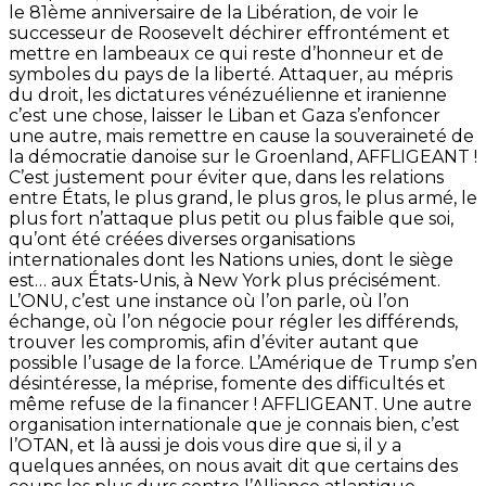
le 81ème anniversaire de la Libération, de voir le
successeur de Roosevelt déchirer effrontément et
mettre en lambeaux ce qui reste d’honneur et de
symboles du pays de la liberté. Attaquer, au mépris
du droit, les dictatures vénézuélienne et iranienne
c’est une chose, laisser le Liban et Gaza s’enfoncer
une autre, mais remettre en cause la souveraineté de
la démocratie danoise sur le Groenland, AFFLIGEANT !
C’est justement pour éviter que, dans les relations
entre États, le plus grand, le plus gros, le plus armé, le
plus fort n’attaque plus petit ou plus faible que soi,
qu’ont été créées diverses organisations
internationales dont les Nations unies, dont le siège
est… aux États-Unis, à New York plus précisément.
L’ONU, c’est une instance où l’on parle, où l’on
échange, où l’on négocie pour régler les différends,
trouver les compromis, afin d’éviter autant que
possible l’usage de la force. L’Amérique de Trump s’en
désintéresse, la méprise, fomente des difficultés et
même refuse de la financer ! AFFLIGEANT. Une autre
organisation internationale que je connais bien, c’est
l’OTAN, et là aussi je dois vous dire que si, il y a
quelques années, on nous avait dit que certains des