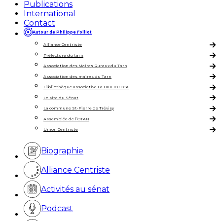
Publications
International
Contact
Autour de Philippe Folliot
Alliance Centriste
Préfecture du tarn
Association des Maires Ruraux du Tarn
Association des maires du Tarn
Bibliothèque associative La BIBLIOTECA
Le site du Sénat
La commune St-Pierre de Trévisy
Assemblée de l’OTAN
Union Centriste
Biographie
Alliance Centriste
Activités au sénat
Podcast