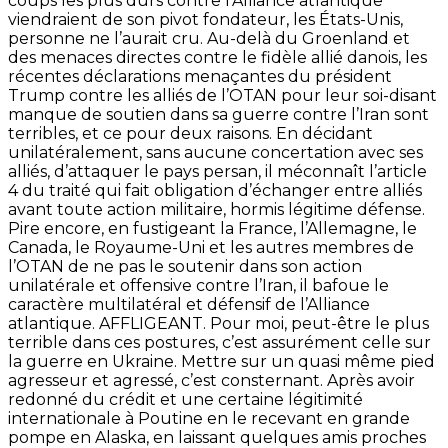
coups les plus durs contre l’Alliance atlantique
viendraient de son pivot fondateur, les États-Unis,
personne ne l’aurait cru. Au-delà du Groenland et
des menaces directes contre le fidèle allié danois, les
récentes déclarations menaçantes du président
Trump contre les alliés de l’OTAN pour leur soi-disant
manque de soutien dans sa guerre contre l’Iran sont
terribles, et ce pour deux raisons. En décidant
unilatéralement, sans aucune concertation avec ses
alliés, d’attaquer le pays persan, il méconnaît l’article
4 du traité qui fait obligation d’échanger entre alliés
avant toute action militaire, hormis légitime défense.
Pire encore, en fustigeant la France, l’Allemagne, le
Canada, le Royaume-Uni et les autres membres de
l’OTAN de ne pas le soutenir dans son action
unilatérale et offensive contre l’Iran, il bafoue le
caractère multilatéral et défensif de l’Alliance
atlantique. AFFLIGEANT. Pour moi, peut-être le plus
terrible dans ces postures, c’est assurément celle sur
la guerre en Ukraine. Mettre sur un quasi même pied
agresseur et agressé, c’est consternant. Après avoir
redonné du crédit et une certaine légitimité
internationale à Poutine en le recevant en grande
pompe en Alaska, en laissant quelques amis proches