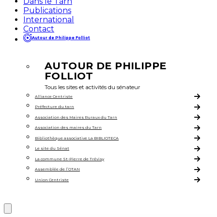
Dans le Tarn
Publications
International
Contact
Autour de Philippe Folliot
AUTOUR DE PHILIPPE
FOLLIOT
Tous les sites et activités du sénateur
Alliance Centriste
Préfecture du tarn
Association des Maires Ruraux du Tarn
Association des maires du Tarn
Bibliothèque associative La BIBLIOTECA
Le site du Sénat
La commune St-Pierre de Trévisy
Assemblée de l’OTAN
Union Centriste