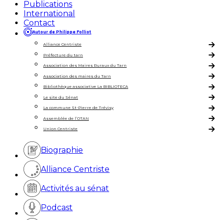
Publications
International
Contact
Autour de Philippe Folliot
Alliance Centriste
Préfecture du tarn
Association des Maires Ruraux du Tarn
Association des maires du Tarn
Bibliothèque associative La BIBLIOTECA
Le site du Sénat
La commune St-Pierre de Trévisy
Assemblée de l’OTAN
Union Centriste
Biographie
Alliance Centriste
Activités au sénat
Podcast