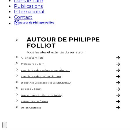
Dans le Tarn
Publications
International
Contact
Autour de Philippe Folliot
AUTOUR DE PHILIPPE
FOLLIOT
Tous les sites et activités du sénateur
Alliance Centriste
Préfecture du tarn
Association des Maires Ruraux du Tarn
Association des maires du Tarn
Bibliothèque associative La BIBLIOTECA
Le site du Sénat
La commune St-Pierre de Trévisy
Assemblée de l’OTAN
Union Centriste