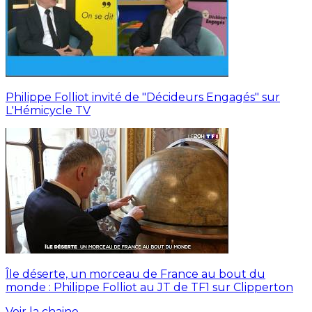
Philippe Folliot invité de "Décideurs Engagés" sur
L'Hémicycle TV
Île déserte, un morceau de France au bout du
monde : Philippe Folliot au JT de TF1 sur Clipperton
Voir la chaine