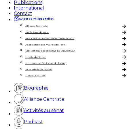
Publications
International
Contact
Autour de Philippe Folliot
Alliance Centriste
Préfecture du tarn
Association des Maires Ruraux du Tarn
Association des maires du Tarn
Bibliothèque associative La BIBLIOTECA
Le site du Sénat
La commune St-Pierre de Trévisy
Assemblée de l’OTAN
Union Centriste
Biographie
Alliance Centriste
Activités au sénat
Podcast