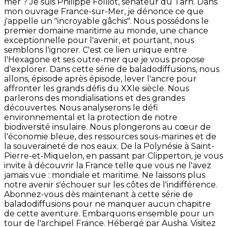
mer ? Je suis Philippe Folliot, sénateur du Tarn. Dans
mon ouvrage France-sur-Mer, je dénonce ce que
j'appelle un "incroyable gâchis". Nous possédons le
premier domaine maritime au monde, une chance
exceptionnelle pour l'avenir, et pourtant, nous
semblons l'ignorer. C'est ce lien unique entre
l'Hexagone et ses outre-mer que je vous propose
d'explorer. Dans cette série de baladodiffusions, nous
allons, épisode après épisode, lever l'ancre pour
affronter les grands défis du XXIe siècle. Nous
parlerons des mondialisations et des grandes
découvertes. Nous analyserons le défi
environnemental et la protection de notre
biodiversité insulaire. Nous plongerons au cœur de
l'économie bleue, des ressources sous-marines et de
la souveraineté de nos eaux. De la Polynésie à Saint-
Pierre-et-Miquelon, en passant par Clipperton, je vous
invite à découvrir la France telle que vous ne l'avez
jamais vue : mondiale et maritime. Ne laissons plus
notre avenir s'échouer sur les côtes de l'indifférence.
Abonnez-vous dès maintenant à cette série de
baladodiffusions pour ne manquer aucun chapitre
de cette aventure. Embarquons ensemble pour un
tour de l'archipel France. Hébergé par Ausha. Visitez