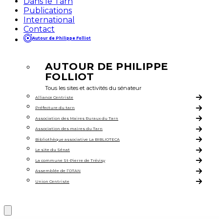
Dans le Tarn
Publications
International
Contact
Autour de Philippe Folliot
AUTOUR DE PHILIPPE
FOLLIOT
Tous les sites et activités du sénateur
Alliance Centriste
Préfecture du tarn
Association des Maires Ruraux du Tarn
Association des maires du Tarn
Bibliothèque associative La BIBLIOTECA
Le site du Sénat
La commune St-Pierre de Trévisy
Assemblée de l’OTAN
Union Centriste