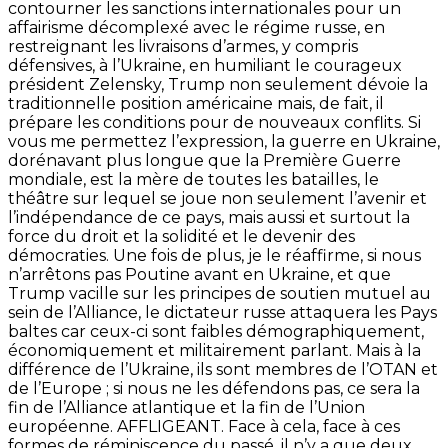
contourner les sanctions internationales pour un
affairisme décomplexé avec le régime russe, en
restreignant les livraisons d’armes, y compris
défensives, à l’Ukraine, en humiliant le courageux
président Zelensky, Trump non seulement dévoie la
traditionnelle position américaine mais, de fait, il
prépare les conditions pour de nouveaux conflits. Si
vous me permettez l’expression, la guerre en Ukraine,
dorénavant plus longue que la Première Guerre
mondiale, est la mère de toutes les batailles, le
théâtre sur lequel se joue non seulement l’avenir et
l’indépendance de ce pays, mais aussi et surtout la
force du droit et la solidité et le devenir des
démocraties. Une fois de plus, je le réaffirme, si nous
n’arrêtons pas Poutine avant en Ukraine, et que
Trump vacille sur les principes de soutien mutuel au
sein de l’Alliance, le dictateur russe attaquera les Pays
baltes car ceux-ci sont faibles démographiquement,
économiquement et militairement parlant. Mais à la
différence de l’Ukraine, ils sont membres de l’OTAN et
de l’Europe ; si nous ne les défendons pas, ce sera la
fin de l’Alliance atlantique et la fin de l’Union
européenne. AFFLIGEANT. Face à cela, face à ces
formes de réminiscence du passé, il n’y a que deux