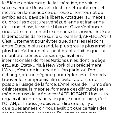
le 81ème anniversaire de la Libération, de voir le
successeur de Roosevelt déchirer effrontément et
mettre en lambeaux ce qui reste d’honneur et de
symboles du pays de la liberté. Attaquer, au mépris
du droit, les dictatures vénézuélienne et iranienne
c’est une chose, laisser le Liban et Gaza s’enfoncer
une autre, mais remettre en cause la souveraineté de
la démocratie danoise sur le Groenland, AFFLIGEANT !
C’est justement pour éviter que, dans les relations
entre États, le plus grand, le plus gros, le plus armé, le
plus fort n’attaque plus petit ou plus faible que soi,
qu’ont été créées diverses organisations
internationales dont les Nations unies, dont le siège
est… aux États-Unis, à New York plus précisément.
L’ONU, c’est une instance où l’on parle, où l’on
échange, où l’on négocie pour régler les différends,
trouver les compromis, afin d’éviter autant que
possible l’usage de la force. L’Amérique de Trump s’en
désintéresse, la méprise, fomente des difficultés et
même refuse de la financer ! AFFLIGEANT. Une autre
organisation internationale que je connais bien, c’est
l’OTAN, et là aussi je dois vous dire que si, il y a
quelques années, on nous avait dit que certains des