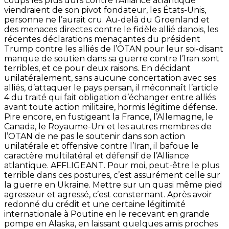
coups les plus durs contre l’Alliance atlantique
viendraient de son pivot fondateur, les États-Unis,
personne ne l’aurait cru. Au-delà du Groenland et
des menaces directes contre le fidèle allié danois, les
récentes déclarations menaçantes du président
Trump contre les alliés de l’OTAN pour leur soi-disant
manque de soutien dans sa guerre contre l’Iran sont
terribles, et ce pour deux raisons. En décidant
unilatéralement, sans aucune concertation avec ses
alliés, d’attaquer le pays persan, il méconnaît l’article
4 du traité qui fait obligation d’échanger entre alliés
avant toute action militaire, hormis légitime défense.
Pire encore, en fustigeant la France, l’Allemagne, le
Canada, le Royaume-Uni et les autres membres de
l’OTAN de ne pas le soutenir dans son action
unilatérale et offensive contre l’Iran, il bafoue le
caractère multilatéral et défensif de l’Alliance
atlantique. AFFLIGEANT. Pour moi, peut-être le plus
terrible dans ces postures, c’est assurément celle sur
la guerre en Ukraine. Mettre sur un quasi même pied
agresseur et agressé, c’est consternant. Après avoir
redonné du crédit et une certaine légitimité
internationale à Poutine en le recevant en grande
pompe en Alaska, en laissant quelques amis proches