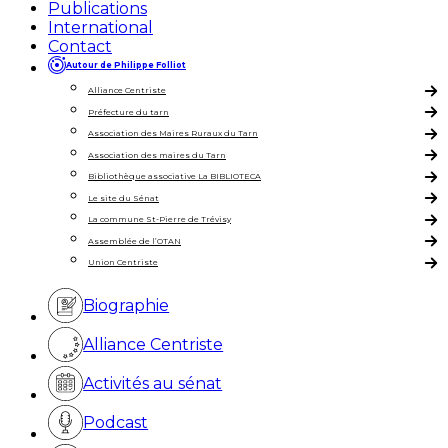
Publications
International
Contact
Autour de Philippe Folliot
Alliance Centriste
Préfecture du tarn
Association des Maires Ruraux du Tarn
Association des maires du Tarn
Bibliothèque associative La BIBLIOTECA
Le site du Sénat
La commune St-Pierre de Trévisy
Assemblée de l’OTAN
Union Centriste
Biographie
Alliance Centriste
Activités au sénat
Podcast