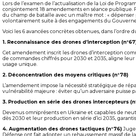
Lors de l’examen de l’actualisation de la Loi de Progr
conjointement 18 amendements en séance publique. Fru
du champ de bataille avec un maître mot : « dépenser pl
volontairement suite à des engagements du Gouvernem
Voici les 6 avancées concrètes obtenues, dans l’ordre du 
1. Reconnaissance des drones d’interception (n°67
Cet amendement inscrit les drones d’interception comme u
de commandes chiffrés pour 2030 et 2035, aligne leur f
usage unique.
2. Déconcentration des moyens critiques (n°78)
L’amendement impose la nécessité stratégique de répa
vulnérabilité majeure : éviter qu’un adversaire puisse 
3. Production en série des drones intercepteurs (n
Devenus omniprésents en Ukraine et capables de neutralis
dès 2030 et leur production en série d’ici 2035, garanti
4. Augmentation des drones tactiques (n°76)
Jugea
Défense ont fait adopter un rehaussement massif de la d