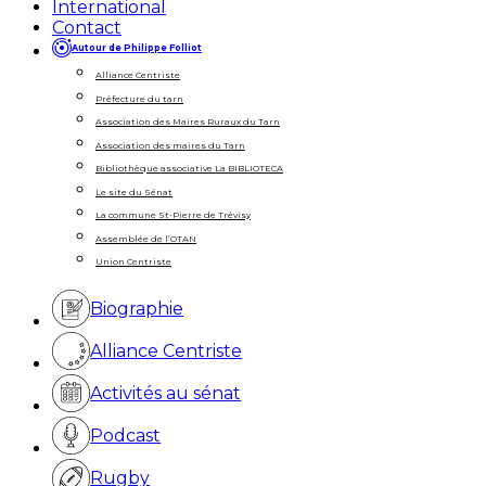
International
Contact
Autour de Philippe Folliot
Alliance Centriste
Préfecture du tarn
Association des Maires Ruraux du Tarn
Association des maires du Tarn
Bibliothèque associative La BIBLIOTECA
Le site du Sénat
La commune St-Pierre de Trévisy
Assemblée de l’OTAN
Union Centriste
Biographie
Alliance Centriste
Activités au sénat
Podcast
Rugby