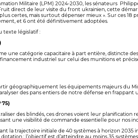
ammation Militaire (LPM) 2024-2030, les sénateurs Philip
it direct de leur visite du front ukrainien, cette dém
us certes, mais surtout dépenser mieux ». Sur ces 18 prop
ent, et 6 ont été définitivement adoptées.
texte législatif :
)
ne catégorie capacitaire à part entière, distincte des sy
inancement industriel sur celui des munitions et précise
rtir géographiquement les équipements majeurs du Minis
paralyser des pans entiers de notre défense en frappant u
°75)
er des blindés, ces drones voient leur planification renf
ssant une visibilité de commande essentielle pour nos ind
nt la trajectoire initiale de 40 systèmes à horizon 2035 i
otation : l’objectif est d’atteindre au moins 35 système