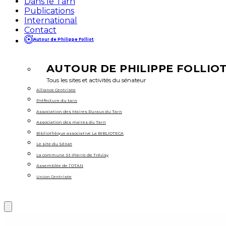
Dans le Tarn
Publications
International
Contact
Autour de Philippe Folliot
AUTOUR DE PHILIPPE FOLLIO
Tous les sites et activités du sénateur
Alliance Centriste
Préfecture du tarn
Association des Maires Ruraux du Tarn
Association des maires du Tarn
Bibliothèque associative La BIBLIOTECA
Le site du Sénat
La commune St-Pierre de Trévisy
Assemblée de l’OTAN
Union Centriste