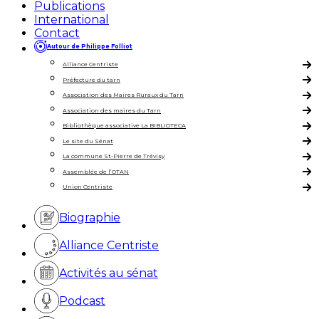
Publications
International
Contact
Autour de Philippe Folliot
Alliance Centriste
Préfecture du tarn
Association des Maires Ruraux du Tarn
Association des maires du Tarn
Bibliothèque associative La BIBLIOTECA
Le site du Sénat
La commune St-Pierre de Trévisy
Assemblée de l’OTAN
Union Centriste
Biographie
Alliance Centriste
Activités au sénat
Podcast