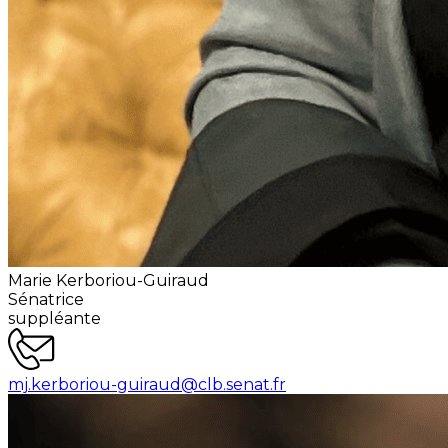
Marie Kerboriou-Guiraud
Sénatrice
suppléante
mj.kerboriou-guiraud@clb.senat.fr