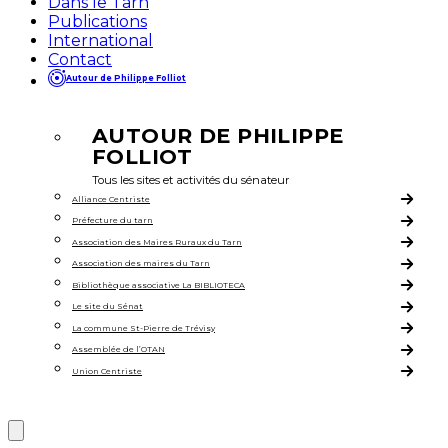
Dans le Tarn
Publications
International
Contact
Autour de Philippe Folliot
AUTOUR DE PHILIPPE
FOLLIOT
Tous les sites et activités du sénateur
Alliance Centriste
Préfecture du tarn
Association des Maires Ruraux du Tarn
Association des maires du Tarn
Bibliothèque associative La BIBLIOTECA
Le site du Sénat
La commune St-Pierre de Trévisy
Assemblée de l’OTAN
Union Centriste