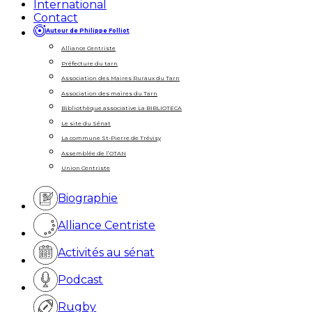
International
Contact
Autour de Philippe Folliot
Alliance Centriste
Préfecture du tarn
Association des Maires Ruraux du Tarn
Association des maires du Tarn
Bibliothèque associative La BIBLIOTECA
Le site du Sénat
La commune St-Pierre de Trévisy
Assemblée de l’OTAN
Union Centriste
Biographie
Alliance Centriste
Activités au sénat
Podcast
Rugby