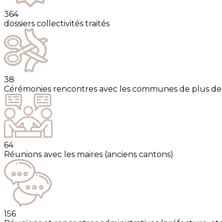
364
dossiers collectivités traités
38
Cérémonies rencontres avec les communes de plus de
64
Réunions avec les maires (anciens cantons)
156