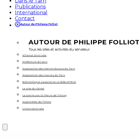
Dans le Tarn
Publications
International
Contact
Autour de Philippe Folliot
AUTOUR DE PHILIPPE FOLLIO
Tous les sites et activités du sénateur
Alliance Centriste
Préfecture du tarn
Association des Maires Ruraux du Tarn
Association des maires du Tarn
Bibliothèque associative La BIBLIOTECA
Le site du Sénat
La commune St-Pierre de Trévisy
Assemblée de l’OTAN
Union Centriste